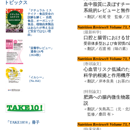
トピックス
血中脂質に及ぼすチ
系統的レビューと無
「ナチュラル ミス
テイク－食品安全の
＜翻訳／松尾 登 監修／
誤解を解く－ 自然
食品，オーガニック
食品，植物由来製品
Nutrition Reviews® Volume 73,
はあなたが考えるほ
ど安全ではない理
[最新科学]
由」
口腔と腸管における甘
受容体多型および食習慣の
「栄養学レビュー」
＜翻訳／石渡 裕（味の素
通巻126号
（2024秋）
Nutrition Reviews® Volume 73,
[巻頭論文]
心血管リスク低減の
科学的根拠と作用機
「イルシー」
＜翻訳／岸本良美（お茶の
（No.164）
[特別論文]
肥満への腸内微生物
説
＜翻訳／矢島高二（元・北
監修／桑田 有＞
「TAKE10!®」冊子
Nutrition Reviews® Volume 73,
[臨床栄養]