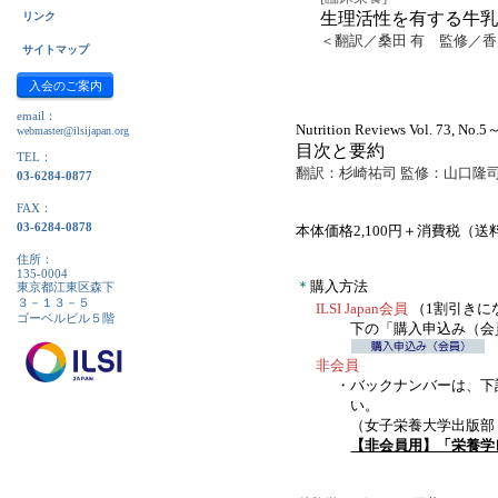
生理活性を有する牛
リンク
＜翻訳／桑田 有 監修／
サイトマップ
入会のご案内
email：
Nutrition Reviews Vol. 73, No.5
webmaster@ilsijapan.org
目次と要約
TEL：
翻訳：杉崎祐司 監修：山口隆
03-6284-0877
FAX：
03-6284-0878
本体価格2,100円＋消費税（送
住所：
135-0004
＊
購入方法
東京都江東区森下
３－１３－５
ILSI Japan会員
（1割引きに
ゴーベルビル５階
下の「購入申込み（会
非会員
・
バックナンバーは、下
い。
（女子栄養大学出版部 TEL：
【非会員用】「栄養学