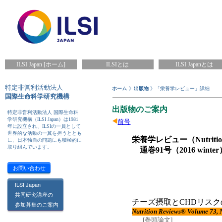
ILSI Japan [ホーム]
ILSIとは
ILSI Japanとは
特定非営利活動法人
ホーム
》
出版物
》「栄養学レビュー」詳細
国際生命科学研究機構
出版物のご案内
特定非営利活動法人 国際生命科
学研究機構（ILSI Japan）は1981
前号
年に設立され、ILSIの一員として
世界的な活動の一翼を担うととも
栄養学レビュー（Nutrition
に、日本独自の問題にも積極的に
取り組んでいます。
通巻91号（2016 wint
お問い合わせ
ILSI Japan
共同研究講座の
チーズ摂取とCHDリス
参加募集のご案内
Nutrition Reviews® Volume 73,
[巻頭論文]