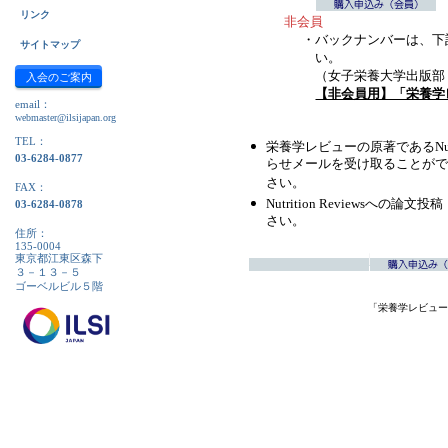
リンク
非会員
・
バックナンバーは、下
サイトマップ
い。
（女子栄養大学出版部 TEL：
入会のご案内
【非会員用】「栄養学
email：
webmaster@ilsijapan.org
TEL：
栄養学レビューの原著であるNutr
03-6284-0877
らせメールを受け取ることがで
さい。
FAX：
Nutrition Reviewsへの
03-6284-0878
さい。
住所：
135-0004
東京都江東区森下
３－１３－５
ゴーベルビル５階
「栄養学レビュー