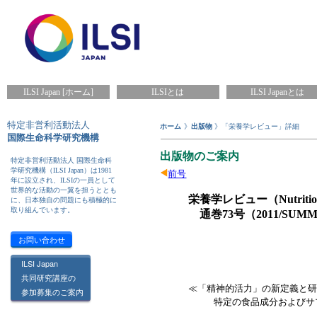
ILSI Japan [ホーム]
ILSIとは
ILSI Japanとは
特定非営利活動法人
ホーム
》
出版物
》「栄養学レビュー」詳細
国際生命科学研究機構
出版物のご案内
特定非営利活動法人 国際生命科
学研究機構（ILSI Japan）は1981
前号
年に設立され、ILSIの一員として
世界的な活動の一翼を担うととも
栄養学レビュー（Nutritio
に、日本独自の問題にも積極的に
取り組んでいます。
通巻73号（2011/SUM
お問い合わせ
ILSI Japan
共同研究講座の
≪「精神的活力」の新定義と
参加募集のご案内
特定の食品成分およびサ