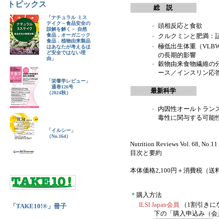
トピックス
総 説
「ナチュラル ミス
テイク－食品安全の
・
頭相反応と食欲
誤解を解く－ 自然
食品，オーガニック
・
クルクミンと肥満：
食品，植物由来製品
・
極低出生体重（VL
はあなたが考えるほ
ど安全ではない理
の長期的影響
由」
・
穀物由来食物繊維の
ース／インスリン応
「栄養学レビュー」
通巻126号
最新科学
（2024秋）
・
内因性オールトラン
毒性に関与する可能
「イルシー」
（No.164）
Nutrition Reviews Vol. 68, No.
目次と要約
本体価格2,100円＋消費税（送
＊
購入方法
ILSI Japan会員
（1割引きに
「TAKE10!®」冊子
下の「購入申込み（会