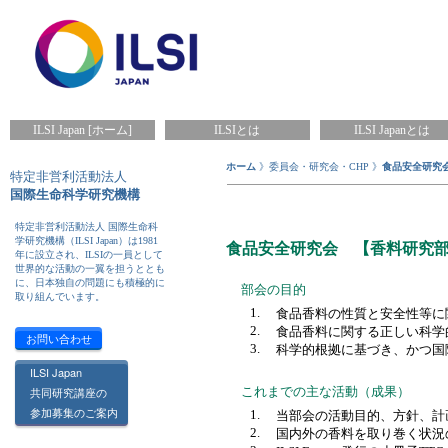
ILSI Japan [ホーム]
ILSIとは
ILSI Japanとは
ホーム
》委員会・研究会・CHP 》
食品安全研究
特定非営利活動法人
国際生命科学研究機構
特定非営利活動法人 国際生命科
学研究機構（ILSI Japan）は1981
食品安全研究会 【香料研究
年に設立され、ILSIの一員として
世界的な活動の一翼を担うととも
に、日本独自の問題にも積極的に
部会の目的
取り組んでいます。
1.
食品香料の性質と安全性等に
2.
食品香料に関する正しい科学
お問い合わせ
3.
科学的根拠に基づき、かつ国
ILSI Japan
共同研究講座の
これまでの主な活動（成果）
参加募集のご案内
1.
当部会の活動目的、方針、計
2.
国内外の香料を取り巻く状況