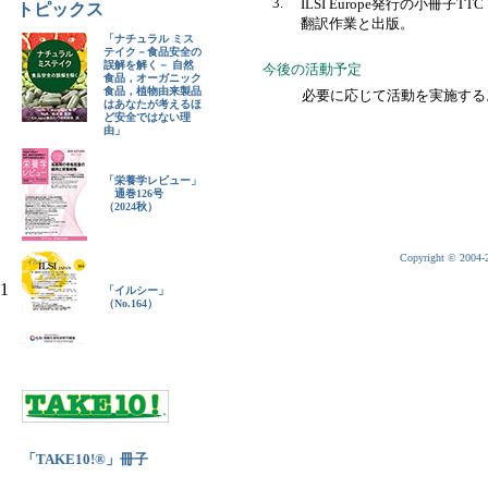
3.
ILSI Europe発行の小
トピックス
翻訳作業と出版。
「ナチュラル ミス
テイク－食品安全の
誤解を解く－ 自然
今後の活動予定
食品，オーガニック
食品，植物由来製品
必要に応じて活動を実施する
はあなたが考えるほ
ど安全ではない理
由」
「栄養学レビュー」
通巻126号
（2024秋）
Copyright © 2004-20
1
「イルシー」
（No.164）
「TAKE10!®」冊子