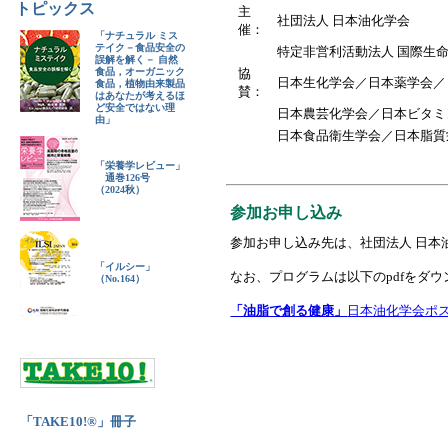
トピックス
主
社団法人 日本油化学会
催：
「ナチュラル ミス
テイク－食品安全の
特定非営利活動法人 国際生命科学
誤解を解く－ 自然
食品，オーガニック
協
日本生化学会／日本薬学会／
食品，植物由来製品
賛：
はあなたが考えるほ
ど安全ではない理
日本農芸化学会／日本ビタミ
由」
日本食品衛生学会／日本脂質
「栄養学レビュー」
通巻126号
（2024秋）
参加お申し込み
参加お申し込み先は、社団法人 日本
「イルシー」
なお、プログラムは以下のpdfをダ
（No.164）
「油脂で創る健康」
日本油化学会ポス
「TAKE10!®」冊子