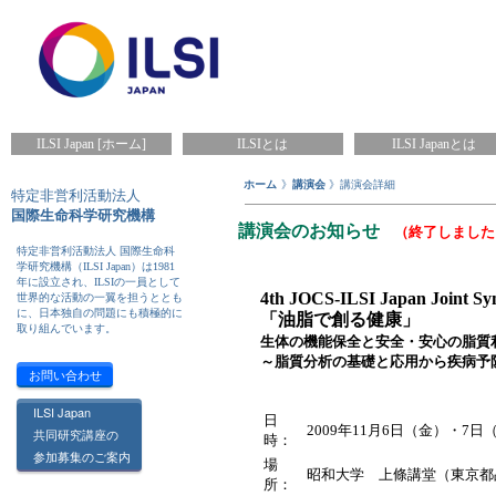
ILSI Japan [ホーム]
ILSIとは
ILSI Japanとは
ホーム
》
講演会
》講演会詳細
特定非営利活動法人
国際生命科学研究機構
講演会のお知らせ
（終了しました
特定非営利活動法人 国際生命科
学研究機構（ILSI Japan）は1981
年に設立され、ILSIの一員として
4th JOCS-ILSI Japan Joint S
世界的な活動の一翼を担うととも
に、日本独自の問題にも積極的に
「油脂で創る健康」
取り組んでいます。
生体の機能保全と安全・安心の脂質
～脂質分析の基礎と応用から疾病予
お問い合わせ
ILSI Japan
日
2009年11月6日（金）・7日
共同研究講座の
時：
参加募集のご案内
場
昭和大学 上條講堂（東京都品
所：