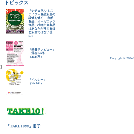
トピックス
「ナチュラル ミス
テイク－食品安全の
誤解を解く－ 自然
食品，オーガニック
食品，植物由来製品
はあなたが考えるほ
ど安全ではない理
由」
「栄養学レビュー」
通巻126号
（2024秋）
Copyright © 2004-20
1
「イルシー」
（No.164）
「TAKE10!®」冊子