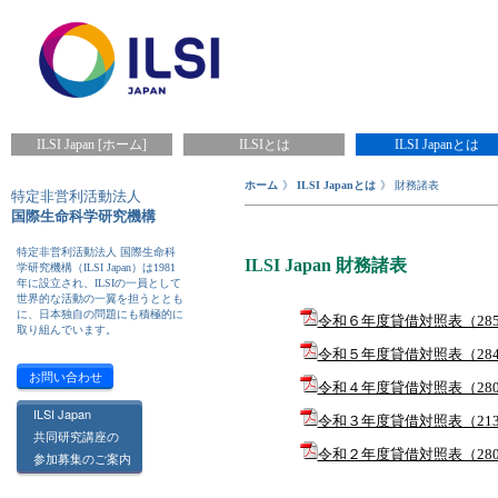
ILSI Japan [ホーム]
ILSIとは
ILSI Japanとは
ホーム
》
ILSI Japanとは
》 財務諸表
特定非営利活動法人
国際生命科学研究機構
特定非営利活動法人 国際生命科
ILSI Japan 財務諸表
学研究機構（ILSI Japan）は1981
年に設立され、ILSIの一員として
世界的な活動の一翼を担うととも
に、日本独自の問題にも積極的に
令和６年度貸借対照表（285
取り組んでいます。
令和５年度貸借対照表（284
お問い合わせ
令和４年度貸借対照表（280
ILSI Japan
令和３年度貸借対照表（213
共同研究講座の
令和２年度貸借対照表（280
参加募集のご案内