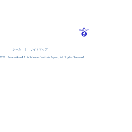
ホーム
｜
サイトマップ
26 International Life Sciences Institute Japan , All Rights Reserved