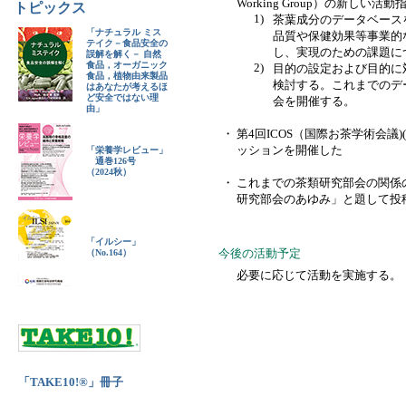
Working Group）の新しい活動
トピックス
1)
茶葉成分のデータベース
「ナチュラル ミス
品質や保健効果等事業的
テイク－食品安全の
し、実現のための課題に
誤解を解く－ 自然
食品，オーガニック
2)
目的の設定および目的に
食品，植物由来製品
検討する。これまでのデ
はあなたが考えるほ
ど安全ではない理
会を開催する。
由」
・
第4回ICOS（国際お茶学術会議)(2
ッションを開催した
「栄養学レビュー」
通巻126号
（2024秋）
・
これまでの茶類研究部会の関係
研究部会のあゆみ」と題して投稿し
「イルシー」
今後の活動予定
（No.164）
必要に応じて活動を実施する。
「TAKE10!®」冊子