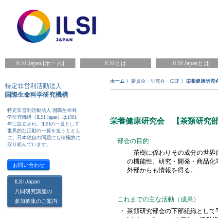
ILSI Japan [ホーム]
ILSIとは
ILSI Japanとは
ホーム
》委員会・研究会・CHP 》
栄養健康研究
特定非営利活動法人
国際生命科学研究機構
特定非営利活動法人 国際生命科
学研究機構（ILSI Japan）は1981
栄養健康研究会 【茶類研究
年に設立され、ILSIの一員として
世界的な活動の一翼を担うととも
に、日本独自の問題にも積極的に
部会の目的
取り組んでいます。
茶樹に係わりその成分の世界
の機能性、研究・開発・商品化
お問い合わせ
外部からも情報を得る。
ILSI Japan
共同研究講座の
これまでの主な活動（成果）
参加募集のご案内
・
茶類研究部会の下部組織として平成2