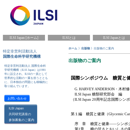
ILSI Japan [ホーム]
ILSIとは
ILSI Japanとは
ホーム
》
出版物
》出版物のご案内
特定非営利活動法人
国際生命科学研究機構
出版物のご案内
特定非営利活動法人 国際生命科
学研究機構（ILSI Japan）は1981
年に設立され、ILSIの一員として
国際シンポジウム 糖質と
世界的な活動の一翼を担うととも
に、日本独自の問題にも積極的に
取り組んでいます。
G. HARVEY ANDERSON・木
ILSI Japan 糖類研究部会 編
お問い合わせ
（ILSI Japan 20周年記念国際
ILSI Japan
共同研究講座の
第１編 糖質と健康（Glycemic Carbohy
参加募集のご案内
序 章
糖質と健康――シンポ
第1章
糖の甘さとおいしさの