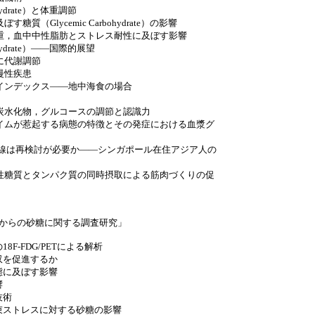
ohydrate）と体重調節
質（Glycemic Carbohydrate）の影響
重，血中中性脂肪とストレス耐性に及ぼす影響
ohydrate）――国際的展望
に代謝調節
慢性疾患
インデックス――地中海食の場合
炭水化物，グルコースの調節と認識力
イムが惹起する病態の特徴とその発症における血漿グ
界線は再検討が必要か――シンガポール在住アジア人の
性糖質とタンパク質の同時摂取による筋肉づくりの促
地からの砂糖に関する調査研究」
-FDG/PETによる解析
を促進するか
に及ぼす影響
響
技術
ストレスに対する砂糖の影響