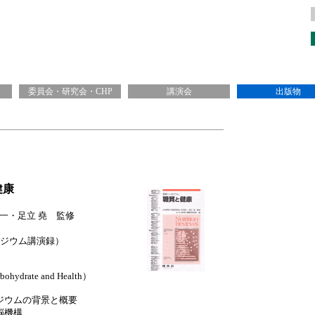
委員会・研究会・CHP
講演会
出版物
健康
村修一・足立 堯 監修
シンポジウム講演録）
drate and Health）
ジウムの背景と概要
脳機構