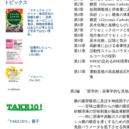
トピックス
第2章
糖質（Glycemic Carb
第3章
短期満腹感と摂食量に及ぼす糖
「ナチュラル ミス
テイク－食品安全の
第4章
高砂（ショ）糖食の体
誤解を解く－ 自然
第5章
糖質（Glycemic Carb
食品，オーガニック
食品，植物由来製品
第6章
炭水化物と血糖ならび
はあなたが考えるほ
第7章
グリセミックロードと
ど安全ではない理
由」
第8章
地方食のグリセミック
第9章
炭水化物，記憶と気分
第10章
高齢者における食事性
「栄養学レビュー」
第11章
活動性ストレスパラダ
通巻126号
（2024秋）
ルコースの役割
第12章
WHOの定めるBMI境
ケース
第13章
運動直後の高血糖反応
進
「イルシー」
（No.164）
第2編 「医学的・栄養学的な見
糖の腸管吸収に及ぼす神経因子の18F
――甘味は腸管からの糖の吸収
砂糖溶液の甘味刺激が脳血液動態
――特に溶液中炭酸ガスの影
「TAKE10!®」冊子
ショ糖の吸収を遅くするための
免疫パラメータを低下させる拘束